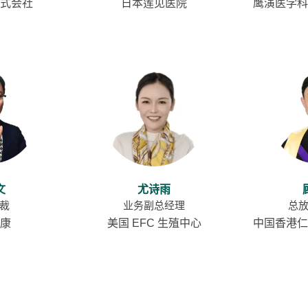
式会社
日本莲见医院
鹰演医学科
文
尤诗雨
裁
业务副总经理
总
康
美国 EFC 生殖中心
中国香港仁