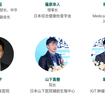
毅
篠原幸人
部长、中华
理事长
日本综合健康检查学会
Medica
副会长
宇
山下直樹
院长
家医院
日本山下医院辅助生殖中心
IGT 