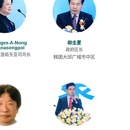
资料下载
riges-A-Nong
柳圭夏
tanasongpol
政府区长
旅游局东亚司司长
韩国大邱广域市中区