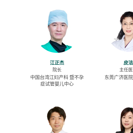
江正杰
皮洁
院长
主任医
中国台湾江妇产科 暨不孕
东莞广济医院
症试管婴儿中心