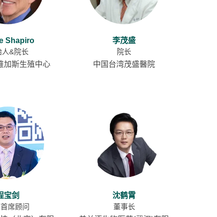
e Shapiro
李茂盛
始人&院长
院长
维加斯生殖中心
中国台湾茂盛醫院
程宝剑
沈鹤霄
国首席顾问
董事长