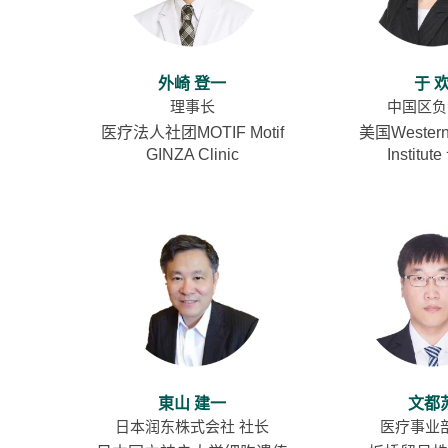
外崎 登一
于 
理事长
中国区负
医疗法人社团MOTIF Motif
美国Western F
GINZA Clinic
Institut
東山 建一
文都
日本润东株式会社 社长
医疗事业