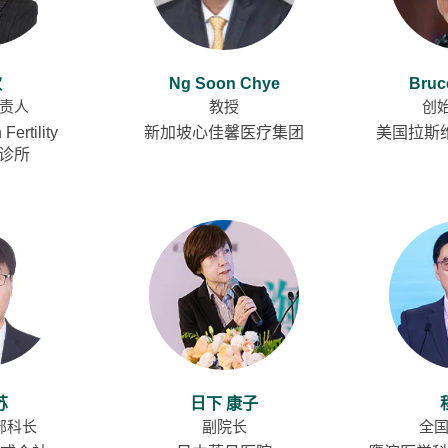
欢
Ng Soon Chye
Bruc
责人
教授
创
ertility
新加坡心佳馨医疗集团
美国拉斯
e 诊所
苏
日下 康子
部科长
副院长
全