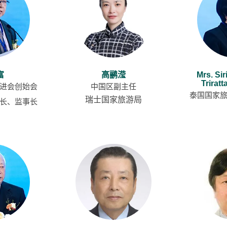
资料下载
资料下载
富
高鹂滢
Mrs. Si
Trirat
进会创始会
中国区副主任
泰国国家
瑞士国家旅游局
长、监事长