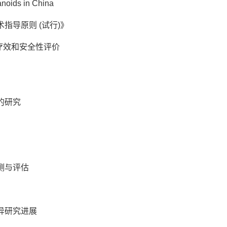
anoids in China
指导原则 (试行)》
疗效和安全性评价
的研究
测与评估
异研究进展