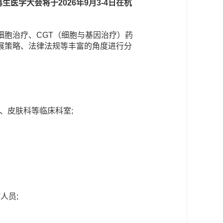
再生医学大会将于
2026年
9月3-4日
在
杭
胞治疗、CGT（细胞与基因治疗）药
展策略、法律法规等丰富的角度进行分
、皮肤科等临床科室;
人员;