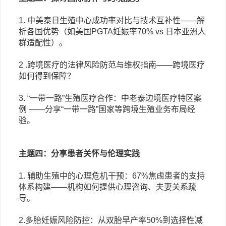
1. 中美泰日生殖中心成功率对比与技术互补性
——解
析各国优势（如美国PGTA妊娠率70% vs 日本亚洲人
群适配性）。
2 .跨境医疗的法律风险防范与维权指南
——跨境医疗
如何得到保障？
3. “一带一路”生殖医疗合作：中老泰边境医疗特区案
例
——分享“一带一路”国家等跨境生殖业务布局经
验。
主题四：分享患者关怀与伦理实践
1. 辅助生殖中的心理危机干预：67%焦虑患者的支持
体系构建
——机构如何提供心理咨询、夫妻关系疏
导。
2.多胎妊娠风险防控：从双胎早产率50%到选择性减