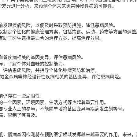
天书”，其中蕴藏着我们生老病死的密码。每个人的基因组都略有不同
些差异进行分析，来预测个体未来患某种慢性病的可能性。
前发现疾病风险，以便及时采取预防措施，降低患病风险。
以制定个性化的健康管理方案，包括饮食、运动、药物等方面的调整
有助于医生选择最适合的治疗方案，提高治疗效果。
血管疾病相关的基因变异，评估患病风险。
异，了解个体对血糖的控制能力。
，评估患癌风险，并指导个体化肿瘤预防和治疗。
、帕金森病等神经退行性疾病相关的基因变异，评估患病风险。
前仍存在一些局限性：
的一个因素，环境因素、生活方式等也起着重要作用。
要专业人士的参与，不能简单地将基因变异与疾病发生划等号。
高，限制了其普及。
低，慢病基因检测将在预防医学领域发挥越来越重要的作用。未来，