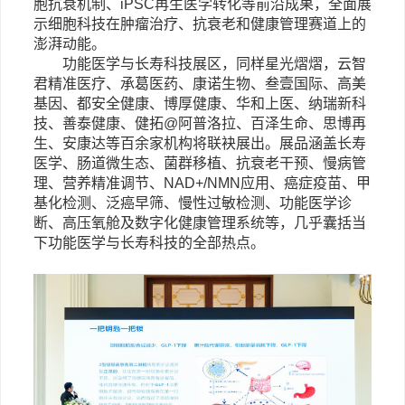
胞抗衰机制、
iPSC
再生医学转化等前沿成果，全面展
示细胞科技在肿瘤治疗、抗衰老和健康管理赛道上的
澎湃动能。
功能医学与长寿科技展区，
同样星光熠熠，云智
君精准医疗、承葛医药、康诺生物、叁壹国际、高美
基因、都安全健康、博厚健康、华和上医、纳瑞新科
技、善泰健康、健拓
@
阿普洛拉、百泽生命、思博再
生、安康达等百余家机构将联袂展出。展品涵盖长寿
医学、肠道微生态、菌群移植、抗衰老干预、慢病管
理、营养精准调节、
NAD+/NMN
应用、癌症疫苗、甲
基化检测、泛癌早筛、慢性过敏检测、功能医学诊
断、高压氧舱及数字化健康管理系统等，几乎囊括当
下功能医学与长寿科技的全部热点。