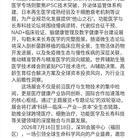
医学专场则聚焦
iPSC
技术突破、外泌体监管体系构
建、日本再生医学成熟经验及干细胞衰老机制等议
题，为产业规范化发展提供“他山之石”。功能医学与
长寿科技论坛将围绕慢病逆转、代谢综合征干预、
NAD+
临床验证、脑健康管理及数字健康平台建设展
开，勾勒未来长寿医学的完整图景。肠道微生态论坛
将深入剖析菌群移植的临床应用全景、生物活体药物
开发进展，以及免疫微生态与慢性疾病的深层关联，
推动精准营养与精准医学的双向赋能。世界辅助生殖
医学技术峰会则紧贴
PGT
技术迭代、
AI
辅助决策、高
龄生育综合解决方案及全球资本投资风向，为行业注
入前瞻性洞察。
这场展会不仅是前沿
医疗与生物技术的集中检
阅，更是医疗健康产业协同创新、国际合作加速落地
的核心枢纽。通过
“主题展览
+
专题论坛”的双轮驱动，
展会将打通“科研—临床—产业—资本”全生态链路，
助推全球跨境医疗、细胞治疗、功能医学及长寿科技
等关键领域的深度融合与共赢发展。
2026
年
7
月
16
日至
18
日，深圳会展中心（福田
区），一场引领全球生命科学风向的产业盛典，邀您