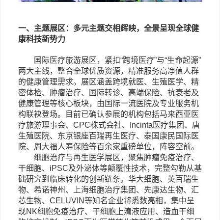
一、主题展区：多元主题交相辉映，全景呈现全球健
康科技新势力
国际医疗旅游展区，
紧扣
“跨境医疗”与“生命起源”
两大主线，整合全球优质资源，精准服务高净值人群
的健康管理需求。展区涵盖跨境就医、生殖医学、精
密体检、肿瘤治疗、国际转诊、高端保险、抗衰老及
健康管理等核心板块，由国际一流医院及专业服务机
构联袂登场。目前已确认参展的机构包括马来西亚医
疗旅游理事会、
CPC
株式会社、
Incinta
医疗集团、唐
生殖医院、东京银座百瑞再生医疗、泰国康民国际医
院、周大福人寿保险等百余家重磅单位，阵容空前。
细胞治疗与再生医学展区，
聚焦肿瘤免疫治疗、
干细胞、
iPSC
及外泌体等颠覆性技术，完整勾勒从基
础研究到临床转化的创新链条。华大细胞、英百瑞生
物、希诺神州、上海细胞治疗集团、先康达生物、汇
芯生物、
CELUVIN
等知名企业将悉数亮相，集中呈
现
NK
细胞免疫治疗、干细胞上清液应用、造血干细